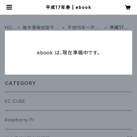
平成17年春 | ebook
HOM
基本情報処理午後
平成16年～平成2
平成17年
E
問題
0年
春
ebook は、現在準備中です。
CATEGORY
EC-CUBE
Raspberry Pi