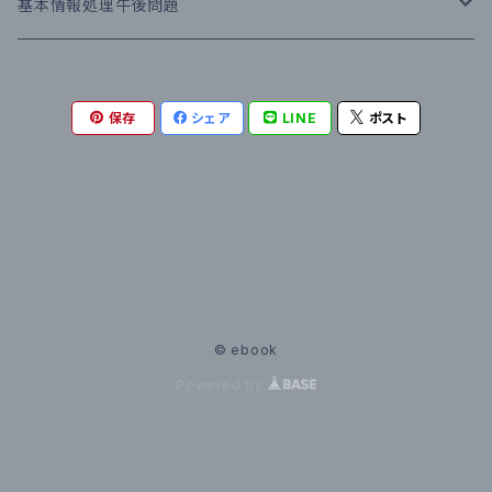
基本情報処理午後問題
平成26年～平成30年
保存
シェア
LINE
ポスト
平成29年秋
平成21年～平成25年
平成29年春
平成25年秋
平成16年～平成20年
平成28年秋
平成25年春
平成20年秋
平成28年春
平成24年秋
平成20年春
© ebook
平成27年秋
Powered by
平成24年春
平成19年秋
平成27年春
平成23年秋
平成19年春