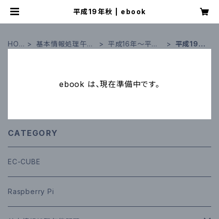
平成19年秋 | ebook
HOM
基本情報処理午後
平成16年～平成2
平成19年
E
問題
0年
秋
ebook は、現在準備中です。
CATEGORY
EC-CUBE
Raspberry Pi