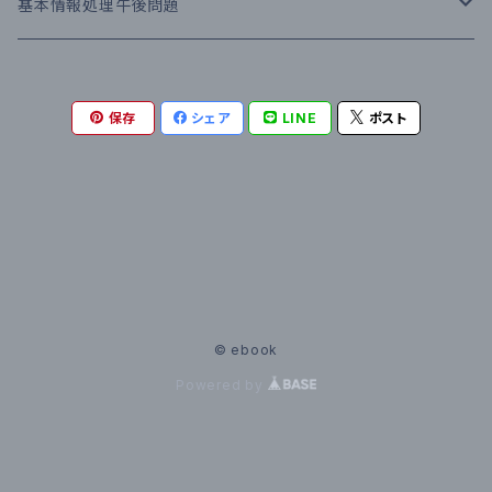
基本情報処理午後問題
平成26年～平成30年
保存
シェア
LINE
ポスト
平成29年秋
平成21年～平成25年
平成29年春
平成25年秋
平成16年～平成20年
平成28年秋
平成25年春
平成20年秋
平成28年春
平成24年秋
平成20年春
© ebook
平成27年秋
Powered by
平成24年春
平成19年秋
平成27年春
平成23年秋
平成19年春