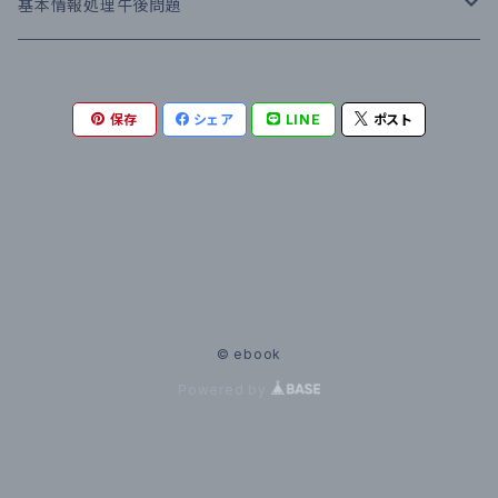
基本情報処理午後問題
平成26年～平成30年
保存
シェア
LINE
ポスト
平成29年秋
平成21年～平成25年
平成29年春
平成25年秋
平成16年～平成20年
平成28年秋
平成25年春
平成20年秋
平成28年春
平成24年秋
平成20年春
© ebook
平成27年秋
Powered by
平成24年春
平成19年秋
平成27年春
平成23年秋
平成19年春